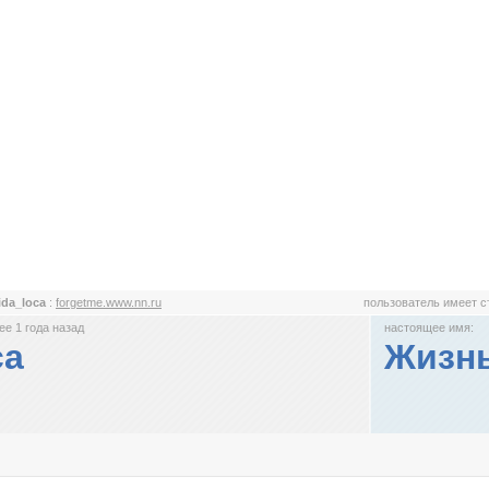
ida_loca
:
forgetme.www.nn.ru
пользователь имеет 
е 1 года назад
настоящее имя:
ca
Жизн