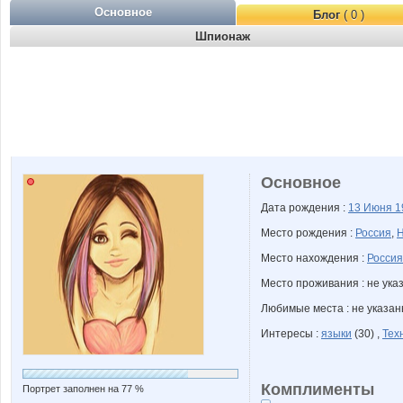
Основное
Блог
( 0 )
Шпионаж
Основное
Дата рождения :
13 Июня
1
Место рождения :
Россия
,
Н
Место нахождения :
Россия
Место проживания : не ука
Любимые места : не указа
Интересы :
языки
(30) ,
Тех
Комплименты
Портрет заполнен на 77 %