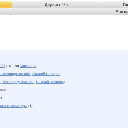
Друзья
( 28 )
Га
Мне н
985
г. 41 год
Близнецы
ижегородская обл.
,
Нижний Новгород
,
Нижегородская обл.
,
Нижний Новгород
зано
ны
ника компьютеры
(1)