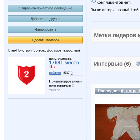
Комплиментов нет.
Отправить приватное сообщение
Вы не авторизованы! Чтоб
Добавить в друзья
Игнорировать
Метки лидеров
Сделать подарок
Глав-Пристрой (со всех форумов, взрослый)
популярность:
17681 место
Интервью (6)
-1 ↓
рейтинг
1537
?
Привилегированный
пользователь
2
уровня
Последние
фотогра