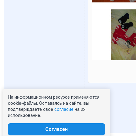
На информационном ресурсе применяются
Статистика портрета:
cookie-файлы. Оставаясь на сайте, вы
подтверждаете свое
согласие
на их
сейчас просматривают портрет - 0
использование.
зарегистрированные пользователи
посетившие портрет за 7 дней - 0
Согласен