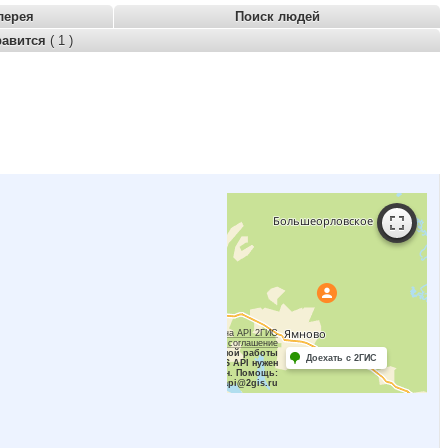
лерея
Поиск людей
равится
( 1 )
Работает на API 2ГИС
Лицензионное соглашение
Для корректной работы
Доехать с 2ГИС
Raster JS API нужен
ключ. Помощь:
api@2gis.ru