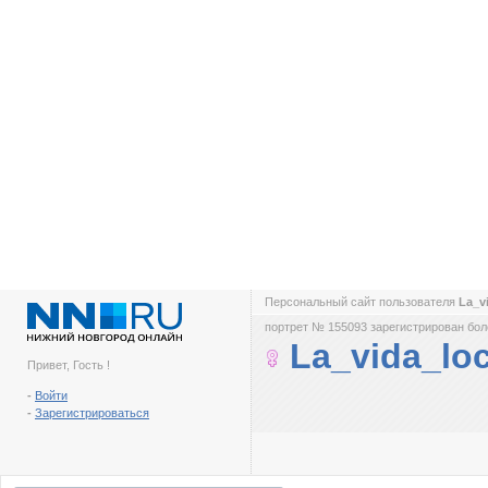
Персональный сайт пользователя
La_v
портрет № 155093 зарегистрирован боле
La_vida_lo
Привет, Гость !
-
Войти
-
Зарегистрироваться